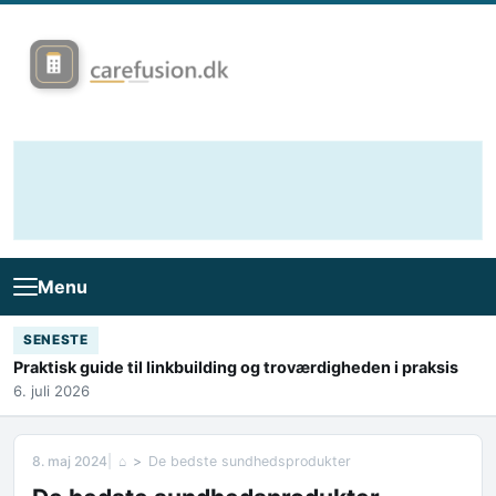
Skip to content
Menu
SENESTE
Praktisk guide til linkbuilding og troværdigheden i praksis
6. juli 2026
8. maj 2024
⌂
De bedste sundhedsprodukter