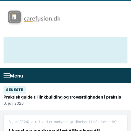
Skip to content
Menu
SENESTE
Praktisk guide til linkbuilding og troværdigheden i praksis
6. juli 2026
8. juni 2024
⌂
Hvad er nødvendigt tilbehør til håndarbejde?